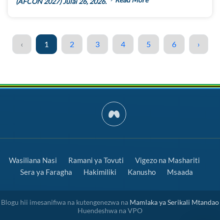
(AFCON 2027) Julai 26, 2026.
‹
1
2
3
4
5
6
›
Wasiliana Nasi
Ramani ya Tovuti
Vigezo na Mashariti
Sera ya Faragha
Hakimiliki
Kanusho
Msaada
Blogu hii imesanifiwa na kutengenezwa na
Mamlaka ya Serikali Mtandao
Huendeshwa na VPO