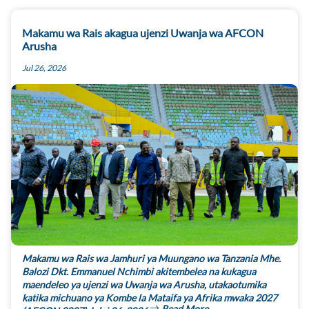
Makamu wa Rais akagua ujenzi Uwanja wa AFCON
Arusha
Jul 26, 2026
Makamu wa Rais wa Jamhuri ya Muungano wa Tanzania Mhe.
Balozi Dkt. Emmanuel Nchimbi akitembelea na kukagua
maendeleo ya ujenzi wa Uwanja wa Arusha, utakaotumika
katika michuano ya Kombe la Mataifa ya Afrika mwaka 2027
Read More