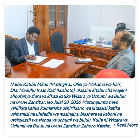
Naibu Katibu Mkuu (Mazingira), Ofisi ya Makamu wa Rais,
Dkt. Maduhu Isaac Kazi (kushoto), akisaini kitabu cha wageni
alipofanya ziara ya kikazi katika Wizara ya Uchumi wa Buluu
na Uvuvi Zanzibar, leo Julai 28, 2026. Mazungumzo hayo
yalijikita katika kuimarisha ushirikiano wa kitaasisi katika
usimamizi na uhifadhi wa mazingira, biashara ya kaboni na
utekelezaji wa ajenda ya uchumi wa buluu. Kulia ni Wizara ya
Read More
Uchumi wa Buluu na Uvuvi Zanzibar Zahoro Kassim.