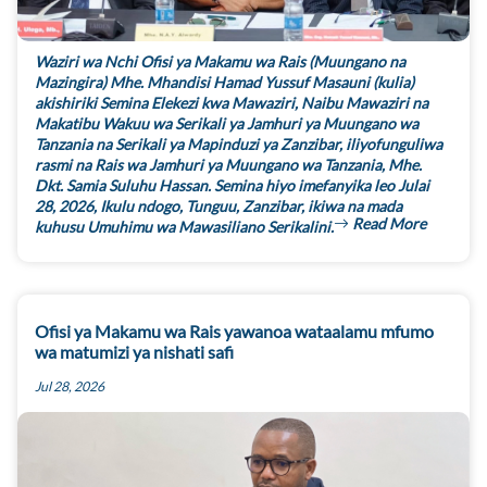
Waziri wa Nchi Ofisi ya Makamu wa Rais (Muungano na
Mazingira) Mhe. Mhandisi Hamad Yussuf Masauni (kulia)
akishiriki Semina Elekezi kwa Mawaziri, Naibu Mawaziri na
Makatibu Wakuu wa Serikali ya Jamhuri ya Muungano wa
Tanzania na Serikali ya Mapinduzi ya Zanzibar, iliyofunguliwa
rasmi na Rais wa Jamhuri ya Muungano wa Tanzania, Mhe.
Dkt. Samia Suluhu Hassan. Semina hiyo imefanyika leo Julai
28, 2026, Ikulu ndogo, Tunguu, Zanzibar, ikiwa na mada
Read More
kuhusu Umuhimu wa Mawasiliano Serikalini.
Ofisi ya Makamu wa Rais yawanoa wataalamu mfumo
wa matumizi ya nishati safi
Jul 28, 2026