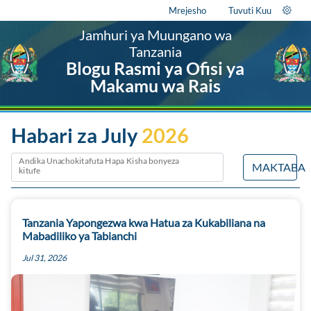
Mrejesho
Tuvuti Kuu
Jamhuri ya Muungano wa
Tanzania
Blogu Rasmi ya Ofisi ya
Makamu wa Rais
Habari za July
2026
Andika Unachokitafuta Hapa Kisha bonyeza
MAKTABA
kitufe
Tanzania Yapongezwa kwa Hatua za Kukabiliana na
Mabadiliko ya Tabianchi
Jul 31, 2026