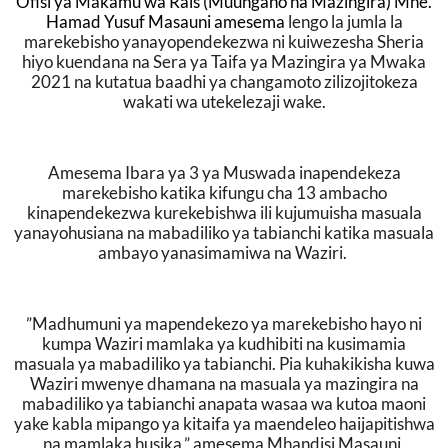
Ofisi ya Makamu wa Rais (Muungano na Mazingira) Mhe.
Hamad Yusuf Masauni amesema
lengo la jumla la
marekebisho yanayopendekezwa ni kuiwezesha Sheria
hiyo kuendana na Sera ya Taifa ya Mazingira ya Mwaka
2021 na kutatua baadhi ya changamoto zilizojitokeza
wakati wa utekelezaji wake.
Amesema Ibara ya 3 ya Muswada inapendekeza
marekebisho katika kifungu cha 13 ambacho
kinapendekezwa kurekebishwa ili kujumuisha masuala
yanayohusiana na mabadiliko ya tabianchi katika masuala
ambayo yanasimamiwa na Waziri.
”Madhumuni ya mapendekezo ya marekebisho hayo ni
kumpa Waziri mamlaka ya kudhibiti na kusimamia
masuala ya mabadiliko ya tabianchi. Pia kuhakikisha kuwa
Waziri mwenye dhamana na masuala ya mazingira na
mabadiliko ya tabianchi anapata wasaa wa kutoa maoni
yake kabla mipango ya kitaifa ya maendeleo haijapitishwa
na mamlaka husika,” amesema Mhandisi Masauni.