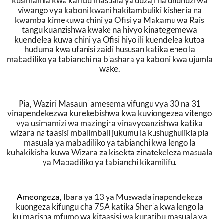
kusimamia kwa karibu masuala ya uuzaji na ununuzi wa
viwango vya kaboni kwani hakitambuliki kisheria na
kwamba kimekuwa chini ya Ofisi ya Makamu wa Rais
tangu kuanzishwa kwake na hivyo kinategemewa
kuendelea kuwa chini ya Ofisi hiyo ili kuendelea kutoa
huduma kwa ufanisi zaidi hususan katika eneo la
mabadiliko ya tabianchi na biashara ya kaboni kwa ujumla
wake.
Pia, Waziri Masauni amesema vifungu vya 30 na 31
vinapendekezwa kurekebishwa kwa kuviongezea vitengo
vya usimamizi wa mazingira vinavyoanzishwa katika
wizara na taasisi mbalimbali jukumu la kushughulikia pia
masuala ya mabadiliko ya tabianchi kwa lengo la
kuhakikisha kuwa Wizara za kisekta zinatekeleza masuala
ya Mabadiliko ya tabianchi kikamilifu.
Ameongeza,
Ibara ya 13 ya Muswada inapendekeza
kuongeza kifungu cha 75A katika Sheria kwa lengo la
kuimarisha mfumo wa kitaasisi wa kuratibu masuala ya