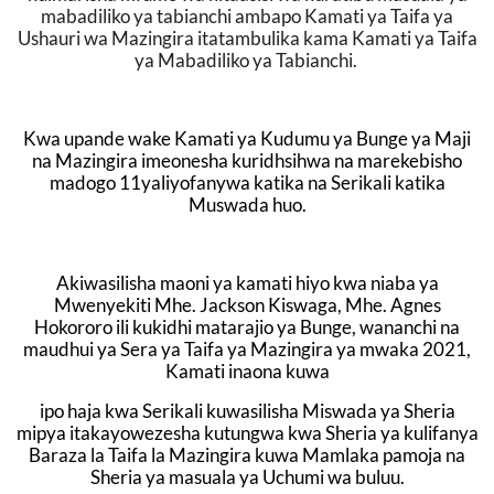
mabadiliko ya tabianchi ambapo Kamati ya Taifa ya
Ushauri wa Mazingira itatambulika kama Kamati ya Taifa
ya Mabadiliko ya Tabianchi.
Kwa upande wake Kamati ya Kudumu ya Bunge ya Maji
na Mazingira imeonesha kuridhsihwa na
marekebisho
madogo 11yaliyofanywa katika na Serikali katika
Muswada huo.
Akiwasilisha maoni ya kamati hiyo kwa niaba ya
Mwenyekiti Mhe. Jackson Kiswaga, Mhe. Agnes
Hokororo
ili kukidhi matarajio ya Bunge, wananchi na
maudhui ya Sera ya Taifa ya Mazingira ya mwaka 2021,
Kamati inaona kuwa
ipo haja kwa Serikali kuwasilisha Miswada ya Sheria
mipya itakayowezesha kutungwa kwa Sheria ya kulifanya
Baraza la Taifa la Mazingira kuwa Mamlaka pamoja na
Sheria ya masuala ya Uchumi wa buluu.