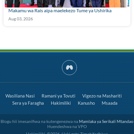
Makamu wa Rais aipa maelekezo Tume ya Ushirika
Aug 03, 2026
Wasiliana Nasi
Ramani ya Tovuti
Vigezo na Mashariti
Sera ya Faragha
Hakimiliki
Kanusho
Msaada
Blogu hii imesanifiwa na kutengenezwa na
Mamlaka ya Serikali Mtandao
Huendeshwa na VPO
Hakimiliki. ©2026. Haki zote Zimehifadhiwa