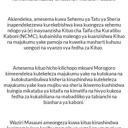
Akiendelea, amesema kuwa Sehemu ya Tatu ya Sheria
inapendekezewa kurekebishwa kwa kuongeza sehemu
ndogo ya (e) inayoanzisha Kituo cha Taifa cha Kuratibu
Kaboni (NCMC), kubainisha malengo ya kuanzishwa Kituo
na majukumu yake pamoja na kuweka masharti kuhusu
uongozi na vyanzo vya fedha za Kituo.
Amesema kituo hicho kilichopo mkoani Morogoro
kimeendelea kutekeleza majukumu yake na kutokana na
kutokutambuliwa kisheria kinashindwa kutekeleza
majukumu yake kwa mujibu wa sheria ikiwemo kushindwa
kuingia mikataba ya kitaifa na kimatifa na hivyo kukosa
fedha za kukabiliana na mabadiliko ya tabianchi na
biashara ya kaboni.
Waziri Masauni ameongeza kuwa kituo kinashindwa