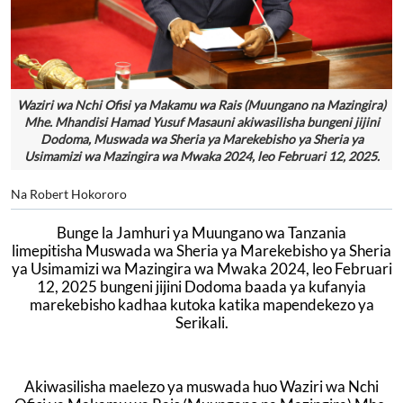
Waziri wa Nchi Ofisi ya Makamu wa Rais (Muungano na Mazingira)
Mhe. Mhandisi Hamad Yusuf Masauni akiwasilisha bungeni jijini
Dodoma, Muswada wa Sheria ya Marekebisho ya Sheria ya
Usimamizi wa Mazingira wa Mwaka 2024, leo Februari 12, 2025.
Na Robert Hokororo
Bunge la Jamhuri ya Muungano wa Tanzania
limepitisha
Muswada wa Sheria ya Marekebisho ya Sheria
ya Usimamizi wa Mazingira wa Mwaka 2024,
leo Februari
12, 2025 bungeni jijini Dodoma baada ya kufanyia
marekebisho kadhaa kutoka katika mapendekezo ya
Serikali.
Akiwasilisha maelezo ya muswada huo Waziri wa Nchi