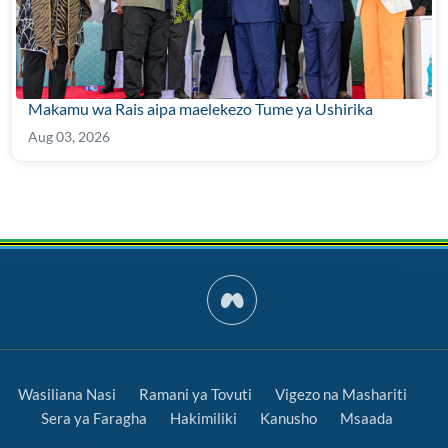
Makamu wa Rais aipa maelekezo Tume ya Ushirika
Aug 03, 2026
Wasiliana Nasi
Ramani ya Tovuti
Vigezo na Mashariti
Sera ya Faragha
Hakimiliki
Kanusho
Msaada