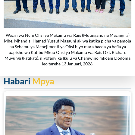
Waziri wa Nchi Ofisi ya Makamu wa Rais (Muungano na Mazingira)
Mhe. Mhandisi Hamad Yussuf Masauni akiwa katika picha ya pamoja
na Sehemu ya Menejimenti ya Ofisi hiyo mara baada ya hafla ya
uapisho wa Katibu Mkuu Ofisi ya Makamu wa Rais Dkt. Richard
Muyungi (katikati), iliyofanyika Ikulu ya Chamwino mkoani Dodoma
leo tarehe 13 Januari, 2026.
Habari
Mpya