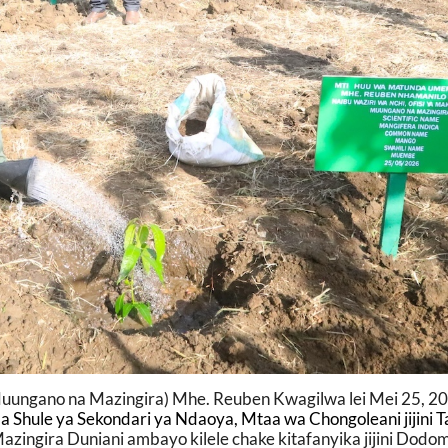
Muungano na Mazingira) Mhe. Reuben Kwagilwa lei Mei 25, 2
la Shule ya Sekondari ya Ndaoya, Mtaa wa Chongoleani jijini 
zingira Duniani ambayo kilele chake kitafanyika jijini Dodom