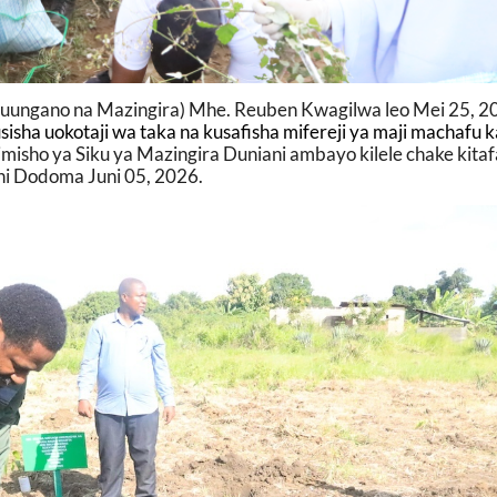
Muungano na Mazingira) Mhe. Reuben Kwagilwa leo Mei 25, 2
usisha uokotaji wa taka na kusafisha mifereji ya maji machafu k
isho ya Siku ya Mazingira Duniani ambayo kilele chake kita
jini Dodoma Juni 05, 2026.