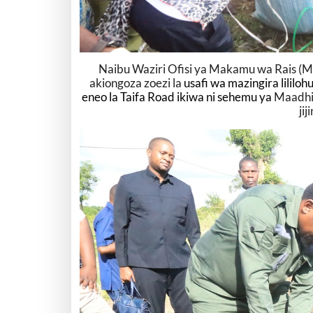
Naibu Waziri Ofisi ya Makamu wa Rais (
akiongoza zoezi la
usafi wa mazingira lililoh
eneo la Taifa Road ikiwa ni sehemu ya
Maadhim
ji