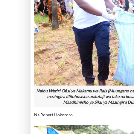
Naibu Waziri Ofisi ya Makamu wa Rais (Muungano na 
mazingira lililohusisha uokotaji wa taka na kusa
Maadhimisho ya Siku ya Mazingira Duni
Na Robert Hokororo