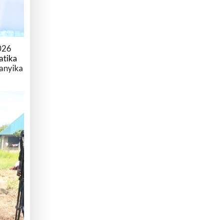
026
atika
fanyika