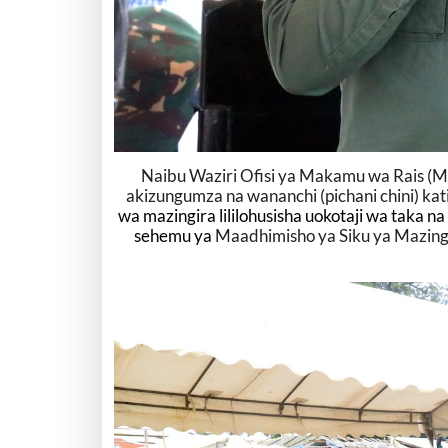
Naibu Waziri Ofisi ya Makamu wa Rais (
akizungumza na wananchi (pichani chini) ka
wa mazingira lililohusisha uokotaji wa taka na
sehemu ya
Maadhimisho ya Siku ya Mazingir