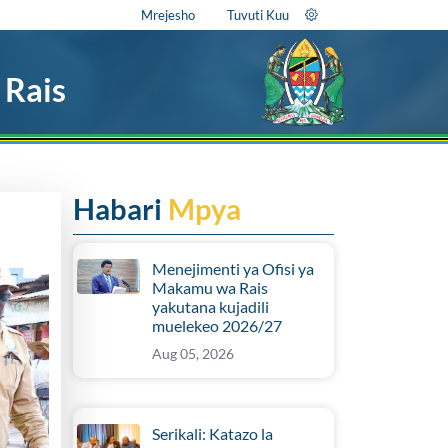
Mrejesho
Tuvuti Kuu
 Rais
Habari
Mpya
Menejimenti ya Ofisi ya
Makamu wa Rais
yakutana kujadili
muelekeo 2026/27
Aug 05, 2026
Serikali: Katazo la