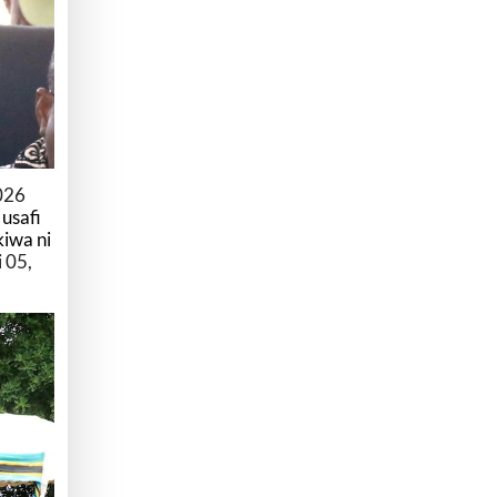
026
a
usafi
kiwa ni
 05,