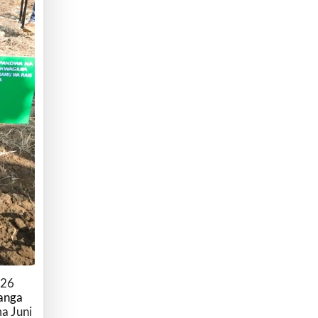
026
Tanga
a Juni