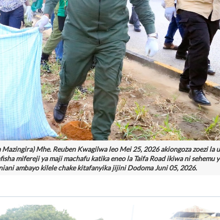
Mazingira) Mhe. Reuben Kwagilwa leo Mei 25, 2026 akiongoza zoezi la u
fisha mifereji ya maji machafu katika eneo la Taifa Road ikiwa ni sehemu y
ani ambayo kilele chake kitafanyika jijini Dodoma Juni 05, 2026.