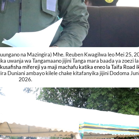
Muungano na Mazingira) Mhe. Reuben Kwagilwa leo Mei 25, 2
tika uwanja wa Tangamaano jijini Tanga mara baada ya zoezi l
 kusafisha mifereji ya maji machafu katika eneo la Taifa Road i
a Duniani ambayo kilele chake kitafanyika jijini Dodoma Juni
2026.