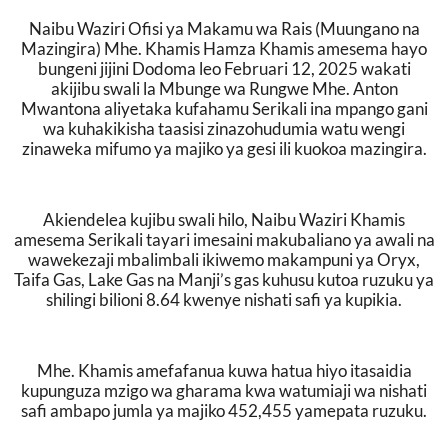
Naibu Waziri Ofisi ya Makamu wa Rais (Muungano na
Mazingira) Mhe. Khamis Hamza Khamis amesema hayo
bungeni jijini Dodoma leo Februari 12, 2025 wakati
akijibu swali la Mbunge wa Rungwe Mhe. Anton
Mwantona aliyetaka kufahamu Serikali ina mpango gani
wa kuhakikisha taasisi zinazohudumia watu wengi
zinaweka mifumo ya majiko ya gesi ili kuokoa mazingira.
Akiendelea kujibu swali hilo, Naibu Waziri Khamis
amesema Serikali tayari imesaini
makubaliano ya awali na
wawekezaji mbalimbali ikiwemo makampuni ya Oryx,
Taifa Gas, Lake Gas na Manji’s gas kuhusu kutoa ruzuku ya
shilingi bilioni 8.64 kwenye nishati safi ya kupikia.
Mhe. Khamis amefafanua kuwa hatua hiyo itasaidia
kupunguza mzigo wa gharama kwa watumiaji wa nishati
safi ambapo jumla ya majiko 452,455 yamepata ruzuku.