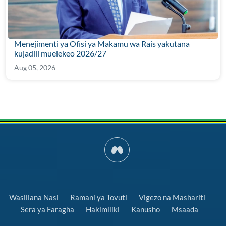
Menejimenti ya Ofisi ya Makamu wa Rais yakutana
kujadili muelekeo 2026/27
Aug 05, 2026
Wasiliana Nasi
Ramani ya Tovuti
Vigezo na Mashariti
Sera ya Faragha
Hakimiliki
Kanusho
Msaada