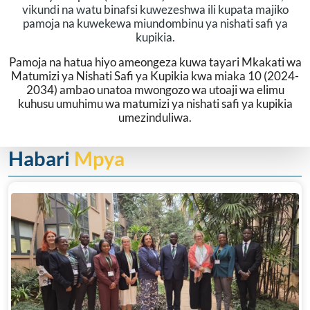
vikundi na watu binafsi kuwezeshwa ili kupata majiko
pamoja na kuwekewa miundombinu ya nishati safi ya
kupikia.
Pamoja na hatua hiyo ameongeza kuwa tayari Mkakati wa
Matumizi ya Nishati Safi ya Kupikia kwa miaka 10 (2024-
2034) ambao unatoa mwongozo wa utoaji wa elimu
kuhusu umuhimu wa matumizi ya nishati safi ya kupikia
umezinduliwa.
Habari
Mpya