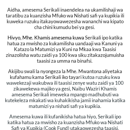
Aidha, amesema Serikali inaendelea na ukamilishaji wa
taratibu za kuanzisha Mfuko wa Nishati safi ya kupikia ili
kuweka ruzuku itakayowawezesha wananchi wa kipato
cha chini kumudu bei ya gesi.
Hivyo, Mhe. Khamis amesema kuwa
Serikali ipo katika
hatua za mwisho za kukamilisha uandaaji wa Kanuni ya
Katazo la Matumizi ya Kuni na Mkaa kwa Taasisi
zinazolisha watu zaidi ya 100 kwa siku zitakazojumuisha
taasisi za umma na binafsi.
Akijibu swali la nyongeza la Mhe.
Mwantona
aliyetaka
kufahamu kama Serikali iko tayari
kutoa ruzuku kwa
wawekezaji wakubwa ili taasisi zenye watu zaidi ya 100
zikawekewa majiko ya gesi, Naibu Waziri Khamis
amesema Serikali imeweka mpango madhubuti wa
kutekeleza mkakati wa kuhakikisha jamii inahamia katika
matumizi ya nishati safi ya kupikia.
Amesema kuwa ili kufanikisha hatua hiyo, Serikali ipo
katika hatua za mwisho za kuanzisha Mfuko wa Nishati
Safi ya Kupikia (Cook Fund) utakaowezesha taasisi,