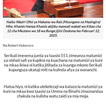
Naibu Waziri Ofisi ya Makamu wa Rais (Muungano na Mazingira)
Mhe. Khamis Hamza Khamis akijibu maswali wakati wa Kikao cha
12 cha Mkutano wa 18 wa Bunge jijini Dodoma leo Februari 12,
2025.
Na Robert Hokororo
Serikali imesema jumla ya taasisi 551 zimeanza matumizi
ya nishati safi ya kupikia na kuachana na matumizi ya kuni
na mkaa ikiwa ni katika jitihada za kuunga mkono Serikali
kupunguza ukataji miti na kulinda afya za wananchi.
Hatua hiyo, ni katika utekelezaji wa katazo la matumizi ya
kuni na mkaa kwa taasisi za Umma na Binafsi zinazoandaa
chakula na kulisha watu zaidi ya mia moja.