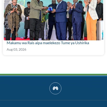
Makamu wa Rais aipa maelekezo Tume ya Ushirika
Aug 03, 2026