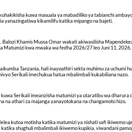
 kuhakikisha kuwa masuala ya mabadiliko ya tabianchi ambayo
 yanazingatiwa kikamilifu katika mipango na bajeti.
 Balozi Khamis Mussa Omar wakati akiwasilisha Mapendeke
na Matumizi kwa mwaka wa fedha 2026/27 leo Juni 11, 2026.
naikumba Tanzania, hali inayoathiri sekta muhimu za uchumi h
i hivyo Serikali imechukua hatua mbalimbali kukabiliana nazo.
 kuwa Serikali imeanzisha matumizi ya utaratibu wa dharura c
iana na athari za majanga yanayotokana na changamoto hizo.
lea kutoa motisha katika matumizi ya nishati safi ikiwemo uj
 katika shughuli mbalimbali ikiwemo kupikia, viwandani pamo