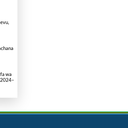
levu,
uachana
ifa wa
 (2024–