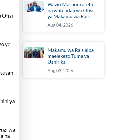
Waziri Masauni ateta
na watendaji wa Ofisi
 Ofisi
ya Makamu wa Rais
Aug 04, 2026
zo ya
Makamu wa Rais aipa
maelekezo Tume ya
Ushirika
Aug 03, 2026
ususan
hini ya
enzi wa
ja na