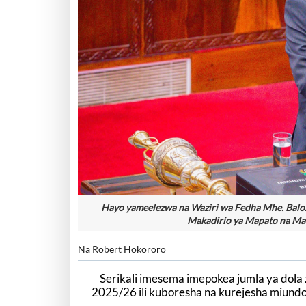
Hayo yameelezwa na Waziri wa Fedha Mhe. Baloz
Makadirio ya Mapato na Mat
Na Robert Hokororo
Serikali imesema imepokea jumla ya dola
2025/26 ili kuboresha na kurejesha miundo