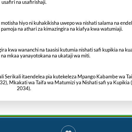
usafiri na usafirishaji.
 motisha hiyo ni kuhakikisha uwepo wa nishati salama na ende
amoja na athari za kimazingira na kiafya kwa watumiaji.
ira kwa wananchi na taasisi kutumia nishati safi kupikia na k
 na mkaa yanayotokana na ukataji wa miti.
li Serikali itaendelea pia kutekeleza Mpango Kabambe wa Ta
2), Mkakati wa Taifa wa Matumizi ya Nishati safi ya Kupikia
2034).