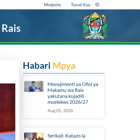
Mrejesho
Tuvuti Kuu
 Rais
Habari
Mpya
Menejimenti ya Ofisi ya
Makamu wa Rais
yakutana kujadili
muelekeo 2026/27
Aug 05, 2026
Serikali: Katazo la