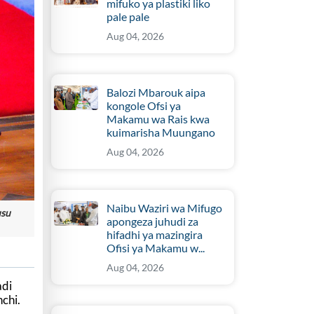
mifuko ya plastiki liko
pale pale
Aug 04, 2026
Balozi Mbarouk aipa
kongole Ofsi ya
Makamu wa Rais kwa
kuimarisha Muungano
Aug 04, 2026
Naibu Waziri wa Mifugo
usu
apongeza juhudi za
hifadhi ya mazingira
Ofisi ya Makamu w...
Aug 04, 2026
adi
chi.