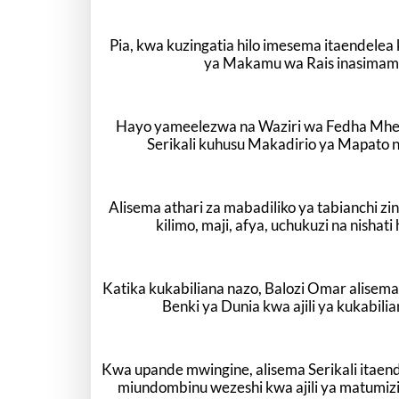
Pia, kwa kuzingatia hilo imesema itaendelea
ya Makamu wa Rais inasimamia
Hayo yameelezwa na Waziri wa Fedha Mhe.
Serikali kuhusu Makadirio ya Mapato 
Alisema athari za mabadiliko ya tabianchi zi
kilimo, maji, afya, uchukuzi na nishat
Katika kukabiliana nazo, Balozi Omar alisema
Benki ya Dunia kwa ajili ya kukabil
Kwa upande mwingine, alisema Serikali itaende
miundombinu wezeshi kwa ajili ya matumizi