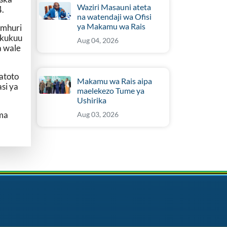
Waziri Masauni ateta
4.
na watendaji wa Ofisi
ya Makamu wa Rais
amhuri
ikukuu
Aug 04, 2026
a wale
atoto
Makamu wa Rais aipa
si ya
maelekezo Tume ya
Ushirika
ama
Aug 03, 2026