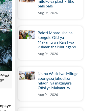
mifuko ya plastiki liko
pale pale
Aug 04, 2026
Balozi Mbarouk aipa
kongole Ofsi ya
Makamu wa Rais kwa
kuimarisha Muungano
Aug 04, 2026
Naibu Waziri wa Mifugo
hiriki
apongeza juhudi za
ege
hifadhi ya mazingira
Ofisi ya Makamu w...
Aug 04, 2026
impaye
ska