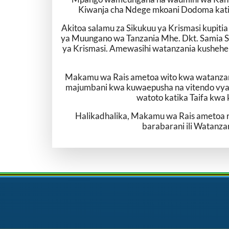
Kiwanja cha Ndege mkoani Dodoma katik
Akitoa salamu za Sikukuu ya Krismasi kupit
ya Muungano wa Tanzania Mhe. Dkt. Samia Su
ya Krismasi. Amewasihi watanzania kusheher
Makamu wa Rais ametoa wito kwa watanzania
majumbani kwa kuwaepusha na vitendo vya u
watoto katika Taifa kwa
Halikadhalika, Makamu wa Rais ametoa 
barabarani ili Watanz