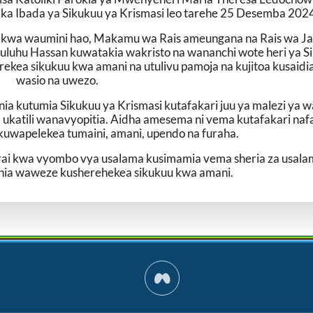
a Ibada ya Sikukuu ya Krismasi leo tarehe 25 Desemba 202
ia kwa waumini hao, Makamu wa Rais ameungana na Rais wa J
luhu Hassan kuwatakia wakristo na wananchi wote heri ya S
ekea sikukuu kwa amani na utulivu pamoja na kujitoa kusaidi
wasio na uwezo.
 kutumia Sikukuu ya Krismasi kutafakari juu ya malezi ya w
katili wanavyopitia. Aidha amesema ni vema kutafakari nafa
 kuwapelekea tumaini, amani, upendo na furaha.
rai kwa vyombo vya usalama kusimamia vema sheria za usal
ania waweze kusherehekea sikukuu kwa amani.