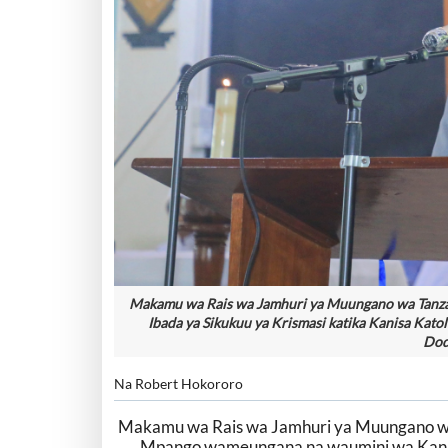
Makamu wa Rais wa Jamhuri ya Muungano wa Tanzan
Ibada ya Sikukuu ya Krismasi katika Kanisa Kat
Dod
Na Robert Hokororo
Makamu wa Rais wa Jamhuri ya Muungano w
Mpango wameungana na waumini wa Kanis