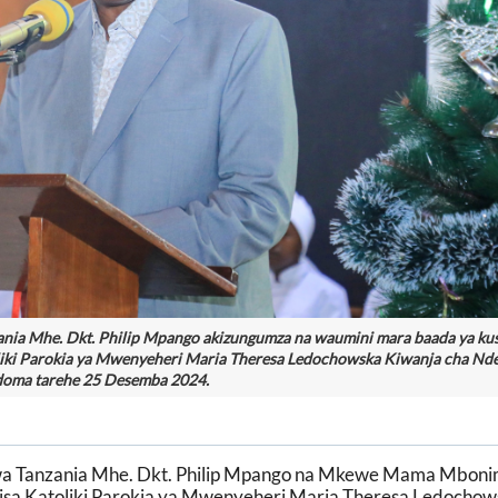
ia Mhe. Dkt. Philip Mpango akizungumza na waumini mara baada ya kus
oliki Parokia ya Mwenyeheri Maria Theresa Ledochowska Kiwanja cha Nd
oma tarehe 25 Desemba 2024.
a Tanzania Mhe. Dkt. Philip Mpango na Mkewe Mama Mbon
a Katoliki Parokia ya Mwenyeheri Maria Theresa Ledochow