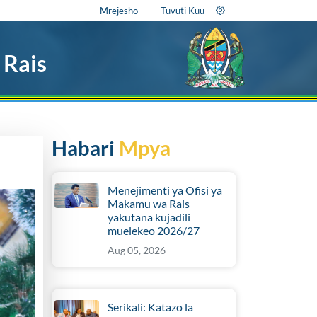
Mrejesho
Tuvuti Kuu
 Rais
Habari
Mpya
Menejimenti ya Ofisi ya
Makamu wa Rais
yakutana kujadili
muelekeo 2026/27
Aug 05, 2026
Serikali: Katazo la