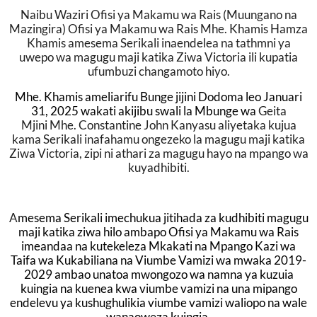
Naibu Waziri Ofisi ya Makamu wa Rais (Muungano na
Mazingira) Ofisi ya Makamu wa Rais Mhe. Khamis Hamza
Khamis amesema Serikali inaendelea na tathmni ya
uwepo wa magugu maji katika Ziwa Victoria ili kupatia
ufumbuzi changamoto hiyo.
Mhe. Khamis ameliarifu Bunge jijini Dodoma leo Januari
31, 2025 wakati akijibu swali la Mbunge wa
Geita
Mjini
Mhe. Constantine John Kanyasu
aliyetaka kujua
kama Serikali inafahamu ongezeko la magugu maji katika
Ziwa Victoria, zipi ni athari za magugu hayo na mpango wa
kuyadhibiti.
A
mesema Serikali imechukua jitihada za kudhibiti magugu
maji katika ziwa hilo ambapo Ofisi ya Makamu wa Rais
imeandaa na kutekeleza Mkakati na Mpango Kazi wa
Taifa wa Kukabiliana na Viumbe Vamizi wa mwaka 2019-
2029 ambao unatoa mwongozo wa namna ya kuzuia
kuingia na kuenea kwa viumbe vamizi na una mipango
endelevu ya kushughulikia viumbe vamizi waliopo na wale
wanaoweza kuingia.