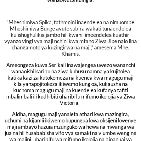
“Mheshimiwa Spika, tathmnini inaendelea na nimuombe
Mheshimiwa Bunge avute subira wakati tunaendelea
kulishughulikia jambo hili kwani limeendelea kuathiri
vyanzo vingi vya maji nchini kwa mfano Ziwa Jipe nalo lina
changamoto ya kuzingirwa na maji,” amesema Mhe.
Khamis.
Ameongeza kuwa Serikali inawajengea uwezo wananchi
wanaoishi karibu na ziwa kuhusu namna ya kujitolea
katika kazi za kutokomeza na kuenea kwa magugu maji
kila yanapojitokeza ikiwemo kung’oa, kukausha na
kuchoma magugu maji na kuendelea kufanya tafiti
mbalimbali ili kudhibiti uharibifu mifumo ikolojia ya Ziwa
Victoria.
Aidha, magugu maji yanaleta athari kwa mazingira,
uchumi na kijamii ikiwemo kupungua kwa oksijeni kwenye
maji ambayo huzuia mzunguko wa hewa na mwanga wa
jua na hii husababisha vifo vya samaki na viumbe wengine
wa majini
, uharibifu wa mifumo ikolojia
na bioanuai ya