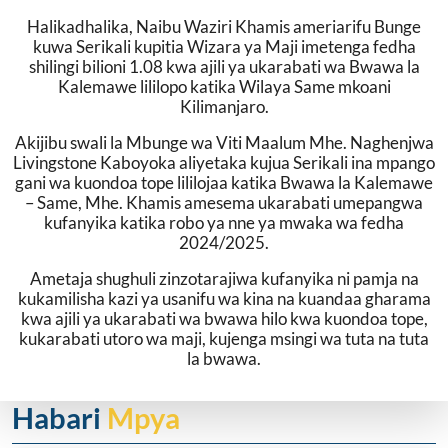
Halikadhalika, Naibu Waziri Khamis ameriarifu Bunge
kuwa Serikali kupitia Wizara ya Maji imetenga fedha
shilingi bilioni 1.08 kwa ajili ya ukarabati wa Bwawa la
Kalemawe lililopo katika Wilaya Same mkoani
Kilimanjaro.
Akijibu swali la Mbunge wa Viti Maalum Mhe. Naghenjwa
Livingstone Kaboyoka aliyetaka kujua Serikali ina mpango
gani wa kuondoa tope lililojaa katika Bwawa la Kalemawe
– Same, Mhe. Khamis amesema ukarabati umepangwa
kufanyika katika robo ya nne ya mwaka wa fedha
2024/2025.
Ametaja shughuli zinzotarajiwa kufanyika ni pamja na
kukamilisha kazi ya usanifu wa kina na kuandaa gharama
kwa ajili ya ukarabati wa bwawa hilo kwa kuondoa tope,
kukarabati utoro wa maji, kujenga msingi wa tuta na tuta
la bwawa.
Habari
Mpya