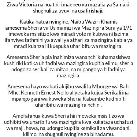
Ziwa Victoria na huathiri maeneo ya mazalia ya Samaki,
shughuli za uvuvi na usafirishaji.
Katika hatua nyingine, Naibu Waziri Khamis
amesema
Sheria ya Usimamizi wa Mazingira Sura ya 191
imeweka msisitizo kwa miradi yote mikubwa ni lazima
ifanyiwe tathmini ya awali ya athari za mazingira kabla ya
mradi kuanza ili kuepuka uharibifu wa mazingira.
Amesema Sheria pia inahimiza wananchi kuhamasishwa
kushiriki katika uhifadhi wa mazingira kupitia elimu, sheria
ndogo za serikali za mitaa, na mipango ya hifadhi ya
mazingira.
Amesema hayo wakati akijibu swali la Mbunge wa Bahi
Mhe. Kenneth Ernest Nollo aliyetaka kujua Serikali ina
mpango gani wa kuweka Sheria Kabambe kudhibiti
uharibifu wa mazingira nchini.
Amefafanua kuwa Sheria hii imeweka msisitizo wa
udhibiti wa uharibifu wa mazingira kwa kukataza uchafuzi
wa maji, hewa, na udongo kupitia kemikali za viwandani,
kilimo, na shughuli nyingine za binadamu.