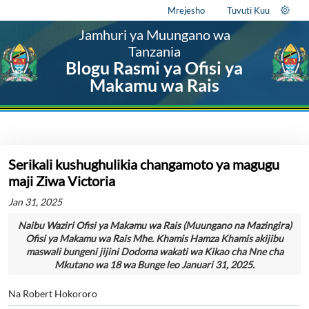
Mrejesho
Tuvuti Kuu
Jamhuri ya Muungano wa
Tanzania
Blogu Rasmi ya Ofisi ya
Makamu wa Rais
Serikali kushughulikia changamoto ya magugu
maji Ziwa Victoria
Jan 31, 2025
Naibu Waziri Ofisi ya Makamu wa Rais (Muungano na Mazingira)
Ofisi ya Makamu wa Rais Mhe. Khamis Hamza Khamis akijibu
maswali bungeni jijini Dodoma wakati wa Kikao cha Nne cha
Mkutano wa 18 wa Bunge leo Januari 31, 2025.
Na Robert Hokororo