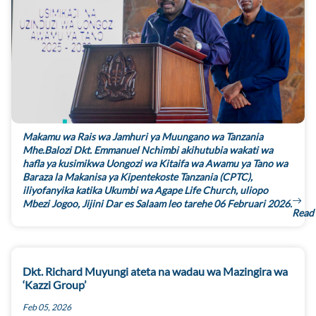
Makamu wa Rais wa Jamhuri ya Muungano wa Tanzania
Mhe.Balozi Dkt. Emmanuel Nchimbi akihutubia wakati wa
hafla ya kusimikwa Uongozi wa Kitaifa wa Awamu ya Tano wa
Baraza la Makanisa ya Kipentekoste Tanzania (CPTC),
iliyofanyika katika Ukumbi wa Agape Life Church, uliopo
Mbezi Jogoo, Jijini Dar es Salaam leo tarehe 06 Februari 2026.
Read
Dkt. Richard Muyungi ateta na wadau wa Mazingira wa
‘Kazzi Group’
Feb 05, 2026