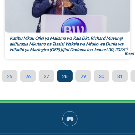
Katibu Mkuu Ofisi ya Makamu wa Rais Dkt. Richard Muyungi
akifungua Mkutano na Taasisi Wakala wa Mfuko wa Dunia wa
Hifadhi ya Mazingira (GEF) jijini Dodoma leo Januari 30, 2026
Read
25
26
27
28
29
30
31