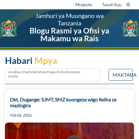
Mrejesho
Tuvuti Kuu
Jamhuri ya Muungano wa
Tanzania
Blogu Rasmi ya Ofisi ya
Makamu wa Rais
Habari
Mpya
Andika Unachokitafuta Hapa Kisha bonyeza
MAKTABA
kitufe
Dkt. Dugange: SJMT, SMZ kuongeza wigo fedha za
mazingira
Feb 06, 2026