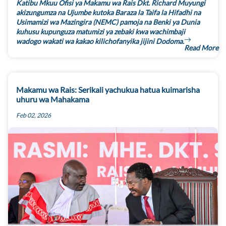
Katibu Mkuu Ofisi ya Makamu wa Rais Dkt. Richard Muyungi
akizungumza na Ujumbe kutoka Baraza la Taifa la Hifadhi na
Usimamizi wa Mazingira (NEMC) pamoja na Benki ya Dunia
kuhusu kupunguza matumizi ya zebaki kwa wachimbaji
wadogo wakati wa kakao kilichofanyika jijini Dodoma.
Read More
Makamu wa Rais: Serikali yachukua hatua kuimarisha
uhuru wa Mahakama
Feb 02, 2026