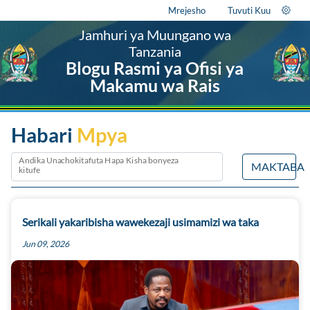
Mrejesho
Tuvuti Kuu
Jamhuri ya Muungano wa
Tanzania
Blogu Rasmi ya Ofisi ya
Makamu wa Rais
Habari
Mpya
Andika Unachokitafuta Hapa Kisha bonyeza
MAKTABA
kitufe
Serikali yakaribisha wawekezaji usimamizi wa taka
Jun 09, 2026