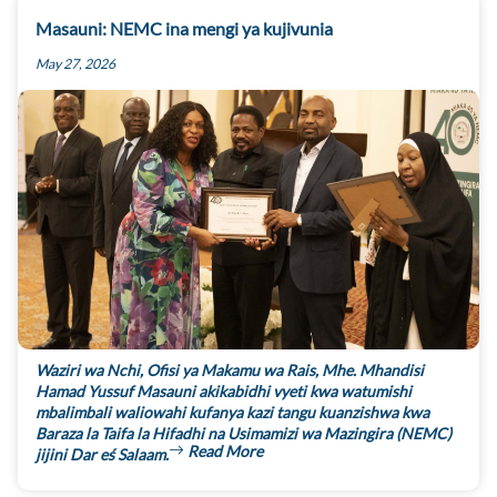
Masauni: NEMC ina mengi ya kujivunia
May 27, 2026
Waziri wa Nchi, Ofisi ya Makamu wa Rais, Mhe. Mhandisi
Hamad Yussuf Masauni akikabidhi vyeti kwa watumishi
mbalimbali waliowahi kufanya kazi tangu kuanzishwa kwa
Baraza la Taifa la Hifadhi na Usimamizi wa Mazingira (NEMC)
Read More
jijini Dar eś Salaam.