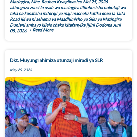
Mazingira) Mhe. Reuben Kwagilwa leo Mei 25, 2026
akiongoza zoezi la usafi wa mazingira lililohusisha uokotaji wa
taka na kusafisha mifereji ya maji machafu katika eneo la Taifa
Road ikiwa ni sehemu ya Maadhimisho ya Siku ya Mazingira
Duniani ambayo kilele chake kitafanyika jijini Dodoma Juni
Read More
05, 2026.
Dkt. Muyungi ahimiza utunzaji miradi ya SLR
May 25, 2026