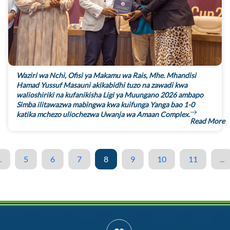
Waziri wa Nchi, Ofisi ya Makamu wa Rais, Mhe. Mhandisi
Hamad Yussuf Masauni akikabidhi tuzo na zawadi kwa
walioshiriki na kufanikisha Ligi ya Muungano 2026 ambapo
Simba ilitawazwa mabingwa kwa kuifunga Yanga bao 1-0
katika mchezo uliochezwa Uwanja wa Amaan Complex.
Read More
.
5
6
7
8
9
10
11
...