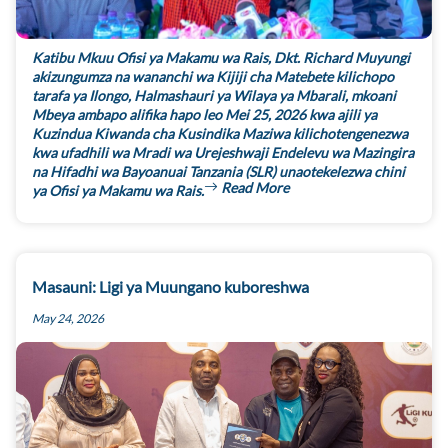
Katibu Mkuu Ofisi ya Makamu wa Rais, Dkt. Richard Muyungi
akizungumza na wananchi wa Kijiji cha Matebete kilichopo
tarafa ya Ilongo, Halmashauri ya Wilaya ya Mbarali, mkoani
Mbeya ambapo alifika hapo leo Mei 25, 2026 kwa ajili ya
Kuzindua Kiwanda cha Kusindika Maziwa kilichotengenezwa
kwa ufadhili wa Mradi wa Urejeshwaji Endelevu wa Mazingira
na Hifadhi wa Bayoanuai Tanzania (SLR) unaotekelezwa chini
Read More
ya Ofisi ya Makamu wa Rais.
Masauni: Ligi ya Muungano kuboreshwa
May 24, 2026